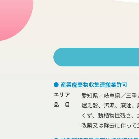
● 産業廃棄物収集運搬業許可
エリア
愛知県／岐阜県／三重
品 目
燃え殻、汚泥、廃油、
くず、動植物性残さ、
改築又は除去に伴って